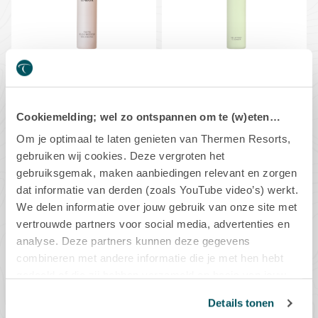
BABOR CLEANSING
BABOR CLEANSING
BABOR Cleansing Phyto
BABOR Cleansing Gel &
HY-ÖL Booster Balancing
Tonic Cleanser
Cookiemelding; wel zo ontspannen om te (w)eten…
Verhelderende plantaardige essence
2-in-1 olievrije reinigingsgel en
voor de gemengde huid en ...
gezichtstoner voor de vett...
Om je optimaal te laten genieten van Thermen Resorts,
gebruiken wij cookies. Deze vergroten het
gebruiksgemak, maken aanbiedingen relevant en zorgen
€24,90
€24,90
dat informatie van derden (zoals YouTube video’s) werkt.
We delen informatie over jouw gebruik van onze site met
vertrouwde partners voor social media, advertenties en
IN WINKELMAND
IN WINKELMAND
analyse. Deze partners kunnen deze gegevens
combineren met andere informatie die je met hen hebt
gedeeld of die zij hebben verzameld op basis van jouw
gebruik van hun diensten.
Details tonen