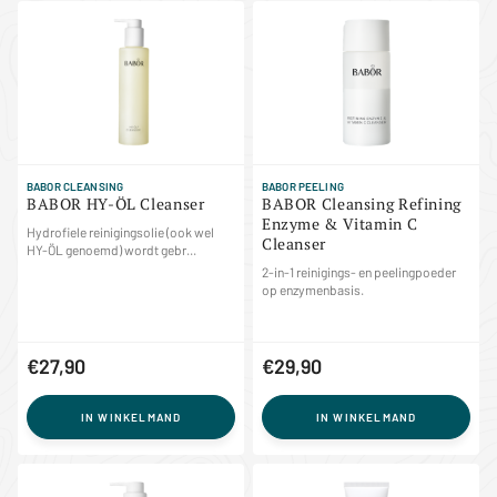
BABOR CLEANSING
BABOR PEELING
BABOR HY-ÖL Cleanser
BABOR Cleansing Refining
Enzyme & Vitamin C
Hydrofiele reinigingsolie (ook wel
Cleanser
HY-ÖL genoemd) wordt gebr...
2-in-1 reinigings- en peelingpoeder
op enzymenbasis.
€27,90
€29,90
IN WINKELMAND
IN WINKELMAND