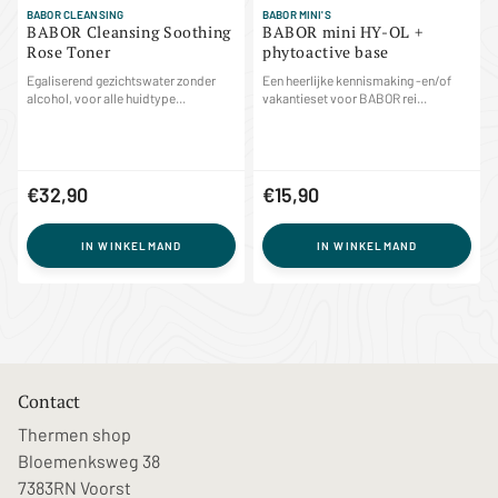
BABOR CLEANSING
BABOR MINI'S
BABOR Cleansing Soothing
BABOR mini HY-OL +
Rose Toner
phytoactive base
Egaliserend gezichtswater zonder
Een heerlijke kennismaking -en/of
alcohol, voor alle huidtype...
vakantieset voor BABOR rei...
€32,90
€15,90
IN WINKELMAND
IN WINKELMAND
Contact
Thermen shop
Bloemenksweg 38
7383RN Voorst