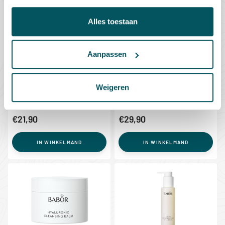
Alles toestaan
BABOR CLEANSING
BABOR CLEANSING
BABOR Cleansing Eye &
BABOR Cleansing Deep
Heavy Make Up Remover
Cleansing Foam
Aanpassen
Make-up remover voor gezicht,
Verfrissende, fluweelzachte
lippen en de oogzone
reinigingsschuim voor alle huidt...
Weigeren
€21,90
€29,90
IN WINKELMAND
IN WINKELMAND