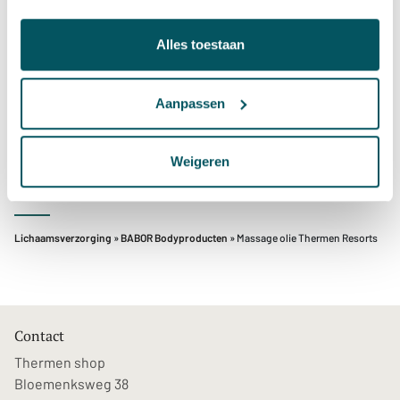
Alles toestaan
Je kunt deze gebruiken om de huid te masseren of om na
het douchen de droge huid in te smeren.
Aanpassen
INGREDIËNTEN
GLYCINE SOJA (SOYABEAN) OIL, TOCOPHERYL ACETATE
Weigeren
Lichaamsverzorging
»
BABOR Bodyproducten
» Massage olie Thermen Resorts
Contact
Thermen shop
Bloemenksweg 38