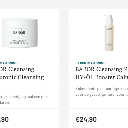
CLEANSING
BABOR CLEANSING
R Cleansing
BABOR Cleansing P
uronic Cleansing
HY-ÖL Booster Cal
m
Kalmerende plantaardige ess
voor de gevoelige huid, voor...
rlijke reinigingsbalsem met
luron!
,90
€24,90