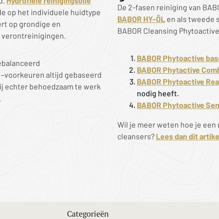
d.
Hydrofiele reinigingsolie
De 2-fasen reiniging van BAB
 op het individuele huidtype
BABOR HY-ÖL
en als tweede 
ert op grondige en
BABOR Cleansing Phytoactive.
e verontreinigingen.
BABOR Phytoactive bas
gebalanceerd
BABOR Phytactive Comb
 –voorkeuren altijd gebaseerd
BABOR Phytoactive Rea
rbij echter behoedzaam te werk
nodig heeft.
.
BABOR Phytoactive Sen
Wil je meer weten hoe je een
cleansers?
Lees dan dit artike
Categorieën