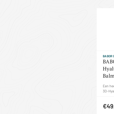
BABOR 
BABO
Hyal
Bal
Een hee
3D-Hya
€49