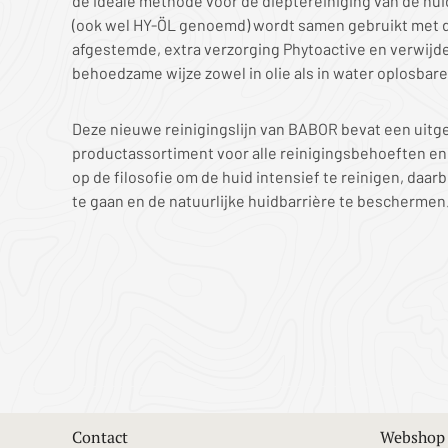
de ideale methode voor de dieptereiniging van de hui
(ook wel HY-ÖL genoemd) wordt samen gebruikt met de
afgestemde, extra verzorging Phytoactive en verwijd
behoedzame wijze zowel in olie als in water oplosbar
Deze nieuwe reinigingslijn van BABOR bevat een uit
productassortiment voor alle reinigingsbehoeften en
op de filosofie om de huid intensief te reinigen, daa
te gaan en de natuurlijke huidbarrière te beschermen
Contact
Webshop