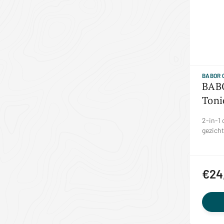
BABOR 
BABO
Toni
2-in-1 
gezicht
€24