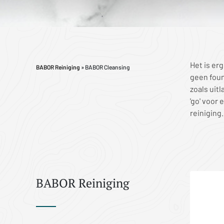
Het is er
BABOR Reiniging
» BABOR Cleansing
geen foun
zoals uit
'go' voor
reiniging.
BABOR Reiniging