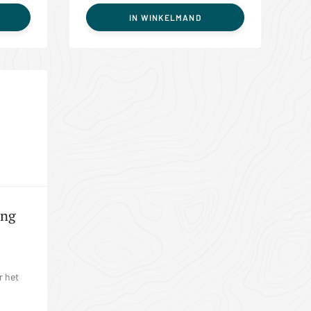
IN WINKELMAND
ing
r het