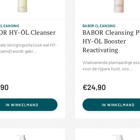
CLEANSING
BABOR CLEANSING
OR HY-ÖL Cleanser
BABOR Cleansing P
HY-ÖL Booster
ele reinigingsolie (ook wel HY-
Reactivating
oemd) wordt gebr...
Vitaliserende plantaardige es
voor de rijpere huid, voo...
,90
€24,90
IN WINKELMAND
IN WINKELMAND