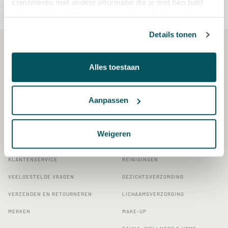
combineren met andere informatie die je met hen hebt
gedeeld of die zij hebben verzameld op basis van jouw
gebruik van hun diensten.
Details tonen
Contact
Thermen shop
Alles toestaan
Bloemenksweg 38
7383RN Voorst
shop@thermenresorts.nl
Aanpassen
Webshop
Categorieën
Weigeren
BEAUTY KENNIS & ADVIES
BABOR PRODUCTLIJNEN
KLANTENSERVICE
REINIGINGEN
VEELGESTELDE VRAGEN
GEZICHTSVERZORGING
VERZENDEN EN RETOURNEREN
LICHAAMSVERZORGING
MERKEN
MAKE-UP