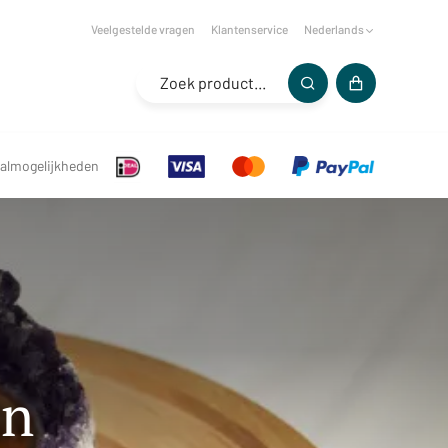
Veelgestelde vragen
Klantenservice
Nederlands
almogelijkheden
ën