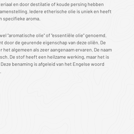
eriaal en door destilatie of koude persing hebben
amenstelling. Iedere etherische olie is uniek en heeft
n specifieke aroma.
wel "aromatische olie" of "essentiële olie" genoemd.
t door de geurende eigenschap van deze oliën. De
r het algemeen als zeer aangenaam ervaren. De naam
gisch. De stof heeft een heilzame werking, maar het is
l". Deze benaming is afgeleid van het Engelse woord
.