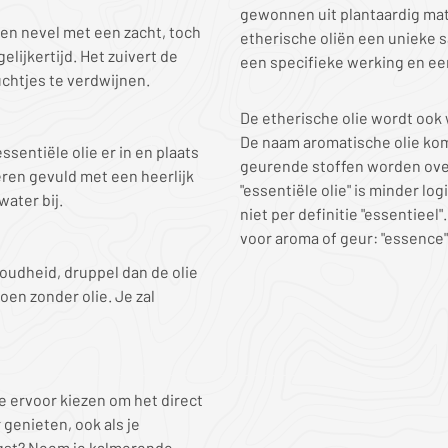
gewonnen uit plantaardig mat
een nevel met een zacht, toch
etherische oliën een unieke s
lijkertijd. Het zuivert de
een specifieke werking en ee
luchtjes te verdwijnen.
De etherische olie wordt ook 
De naam aromatische olie kom
ssentiële olie er in en plaats
geurende stoffen worden ove
eren gevuld met een heerlijk
"essentiële olie" is minder lo
water bij.
niet per definitie "essentiee
voor aroma of geur: "essence"
koudheid, druppel dan de olie
oen zonder olie. Je zal
je ervoor kiezen om het direct
r genieten, ook als je
ngst? Neem je kalmerende