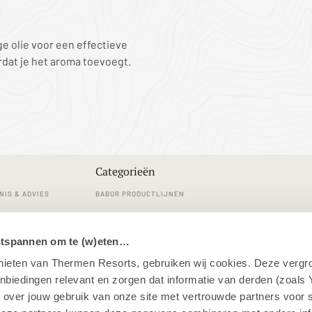
e olie voor een effectieve
dat je het aroma toevoegt.
Categorieën
NIS & ADVIES
BABOR PRODUCTLIJNEN
RVICE
REINIGINGEN
ntspannen om te (w)eten…
LDE VRAGEN
GEZICHTSVERZORGING
enieten van Thermen Resorts, gebruiken wij cookies. Deze vergr
 EN RETOURNEREN
LICHAAMSVERZORGING
iedingen relevant en zorgen dat informatie van derden (zoals 
MAKE-UP
 over jouw gebruik van onze site met vertrouwde partners voor 