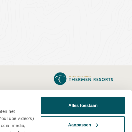
THERMEN BUSSLOO
THERMEN BERENDONCK
Alles toestaan
oten het
THERMEN SOESTERBERG
YouTube video’s)
THERMEN BAD NIEUWESCHANS
Aanpassen
social media,