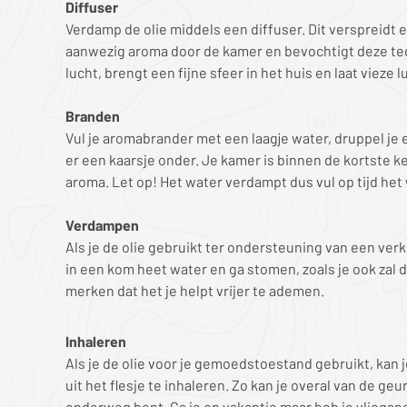
Diffuser
Verdamp de olie middels een diffuser. Dit verspreidt 
aanwezig aroma door de kamer en bevochtigt deze tege
lucht, brengt een fijne sfeer in het huis en laat vieze 
Branden
Vul je aromabrander met een laagje water, druppel je e
er een kaarsje onder. Je kamer is binnen de kortste k
aroma. Let op! Het water verdampt dus vul op tijd het 
Verdampen
Als je de olie gebruikt ter ondersteuning van een ver
in een kom heet water en ga stomen, zoals je ook zal d
merken dat het je helpt vrijer te ademen.
Inhaleren
Als je de olie voor je gemoedstoestand gebruikt, kan 
uit het flesje te inhaleren. Zo kan je overal van de geu
onderweg bent. Ga je op vakantie maar heb je vliega