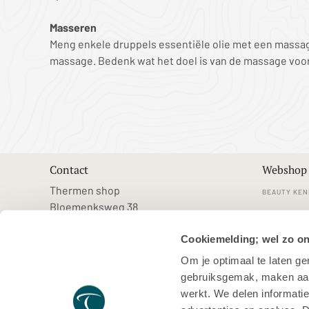
Masseren
Meng enkele druppels essentiële olie met een massag
massage. Bedenk wat het doel is van de massage voor
Contact
Webshop
Thermen shop
BEAUTY KEN
Bloemenksweg 38
KLANTENSE
7383RN Voorst
Cookiemelding; wel zo o
shop@thermenresorts.nl
VEELGESTE
Om je optimaal te laten g
VERZENDEN
gebruiksgemak, maken aanb
MERKEN
werkt. We delen informatie