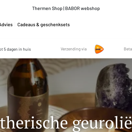
Thermen Shop | BABOR webshop
Advies
Cadeaus & geschenksets
Verzending via
Beta
ot 5 dagen in huis
therische geuroli