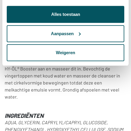
VOORDEEL
Alles toestaan
Voor een tot diep in de poriën schone, verhelderde huid die
er evenwichtig uitziet.
Aanpassen
GEBRUIK
Breng 4 pompeenheden HY-ÖL® Cleanser aan op de droge
Weigeren
huid van gezicht, hals en decolleté en masseer het product
zachtjes in. Breng vervolgens twee pompeenheden Phyto
HY-ÖL® Booster aan en masseer dit in. Bevochtig de
vingertoppen met koud water en masseer de cleanser in
met cirkelvormige bewegingen totdat deze een
melkachtige emulsie vormt. Grondig afspoelen met veel
water.
INGREDIËNTEN
AQUA, GLYCERIN, CAPRYLYL/CAPRYL GLUCOSIDE,
PHENOXYETHANOL, HYDROXYETHYLCELLULOSE, SODIUM