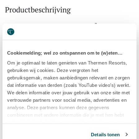
Productbeschrijving
De aanvullende verzorging bij BABOR HY-ÖL® 2-fasen
reiniging voor de gemengde huid en de vettige huid.
Tijdens de reiniging zal dit voor een intacte huidbarrière en
een evenwichtig huidmicrobioom zorgen.
Cookiemelding; wel zo ontspannen om te (w)eten…
Om je optimaal te laten genieten van Thermen Resorts,
WERKING
gebruiken wij cookies. Deze vergroten het
De vette en gemengde huid wordt hersteld met salie,
gebruiksgemak, maken aanbiedingen relevant en zorgen
hamamelis en biologische vlierbloesem. Bovendien dragen
dat informatie van derden (zoals YouTube video’s) werkt.
de voedende extracten bij aan een goed functionerende
We delen informatie over jouw gebruik van onze site met
huidbarrière. De huid ziet er daardoor gelijkmatiger uit en is
vertrouwde partners voor social media, advertenties en
tot in de poriën gereinigd. Een eiwittenextract uit moringa-
analyse. Deze partners kunnen deze gegevens
zaad beschermt de huid tegen schadelijke
combineren met andere informatie die je met hen hebt
omgevingsfactoren. Dankzij de evenwichtige geur komen
gedeeld of die zij hebben verzameld op basis van jouw
de zintuigen tot rust.
gebruik van hun diensten.
Details tonen