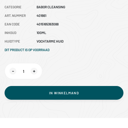
CATEGORIE
BABOR CLEANSING
ART. NUMMER
401661
EAN CODE
4015165363088
INHOUD
100ML
HUIDTYPE
VOCHTARME HUID
DIT PRODUCT IS OP VOORRAAD
-
+
IN WINKELMAND