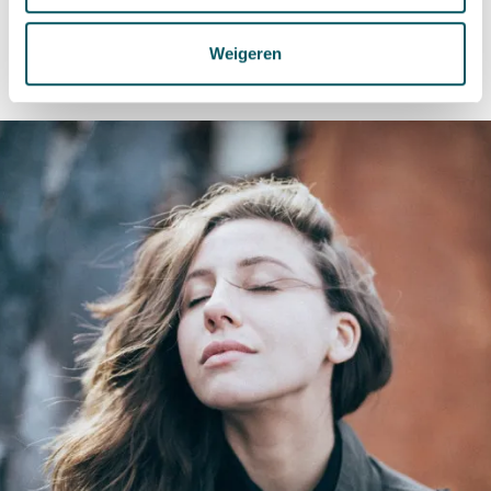
BABOR Neurosensitive Cellular Intensive Calming Cream
en de bijpassende
reiniging
.
Weigeren