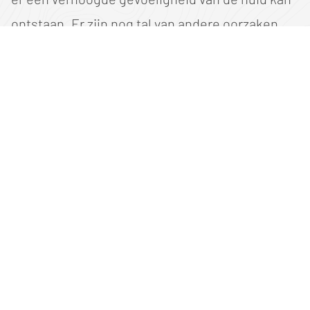
ontstaan. Er zijn nog tal van andere oorzaken
(zowel interne als externe) die er aan kunnen
bijdragen dat jij een droge huid kan hebben.
Hieronder sommen we nog een aantal van deze
voorbeelden voor je op.
Veel stress
UV-straling
Bepaalde ziektes
(Te) veel contact met water
Verkeerde verzorging van de huid
Kleding en textiel
Veel transpireren
Roken
Hormonale veranderingen
Hoe verzorg of bescherm je