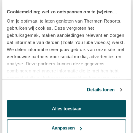
Huidverzorging na het reinigen
Cookiemelding; wel zo ontspannen om te (w)eten…
Om je optimaal te laten genieten van Thermen Resorts,
gebruiken wij cookies. Deze vergroten het
Om de huid na het reinigen goed te verzorgen, is het vooral
gebruiksgemak, maken aanbiedingen relevant en zorgen
belangrijk om rijke en voedende crèmes te gebruiken.
dat informatie van derden (zoals YouTube video’s) werkt.
Hiervoor is door BABOR voor elk huidtype de juiste crème
We delen informatie over jouw gebruik van onze site met
ontwikkeld. Als jouw huid meer neigt naar Neurodermitis
vertrouwde partners voor social media, advertenties en
(een vorm van eczeem) dan adviseren wij om een
analyse. Deze partners kunnen deze gegevens
intensieve verzorging te gebruiken die geen toegevoegde
combineren met andere informatie die je met hen hebt
synthetische geur en kleurstoffen heeft. Neurodermitis is
gedeeld of die zij hebben verzameld op basis van jouw
een veelvoorkomende, jeukende huidafwijking, die in
gebruik van hun diensten.
Details tonen
stand wordt gehouden door krabben of wrijven.
Hiervoor zou de lijn van Dr. BABOR ideaal zijn. Deze
Alles toestaan
producten verzorgen de huid intensief en herstellen ook
weer de huidbarrière waardoor Neurodermitis minder kan
Aanpassen
worden. Mooie voorbeelden die hierbij passen zijn
Dr.