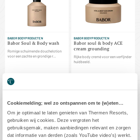
BABOR BODYPRODUCTEN
BABOR BODYPRODUCTEN
Babor Soul & Body wash
Babor soul & body ACE
cream grounding
Romige schuimende douchelotion
voor een zachte en grondige r...
Rijke body cremé voor een verfijnder
huidbeeld.
€29,90
€49,90
Cookiemelding; wel zo ontspannen om te (w)eten…
IN WINKELMAND
IN WINKELMAND
Om je optimaal te laten genieten van Thermen Resorts,
gebruiken wij cookies. Deze vergroten het
gebruiksgemak, maken aanbiedingen relevant en zorgen
dat informatie van derden (zoals YouTube video’s) werkt.