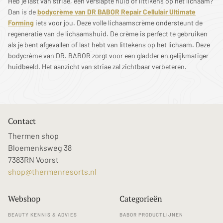
Heb je last van striae, een verslapte huid of littikens op het lichaam?
Dan is de
bodycrème van DR BABOR Repair Cellulair Ultimate
Forming
iets voor jou. Deze volle lichaamscrème ondersteunt de
regeneratie van de lichaamshuid. De crème is perfect te gebruiken
als je bent afgevallen of last hebt van littekens op het lichaam. Deze
bodycrème van DR. BABOR zorgt voor een gladder en gelijkmatiger
huidbeeld. Het aanzicht van striae zal zichtbaar verbeteren.
Contact
Thermen shop
Bloemenksweg 38
7383RN Voorst
shop@thermenresorts.nl
Webshop
Categorieën
BEAUTY KENNIS & ADVIES
BABOR PRODUCTLIJNEN