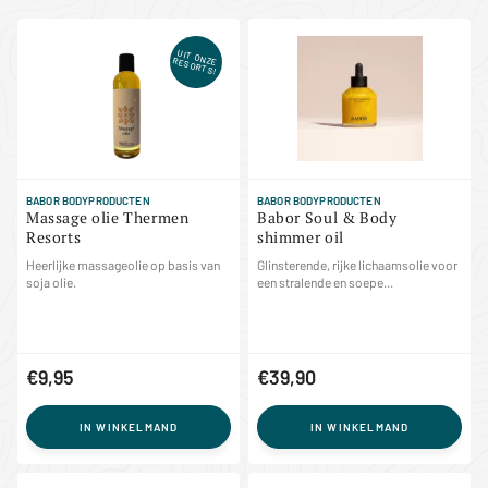
UIT ONZE RESORTS!
BABOR BODYPRODUCTEN
BABOR BODYPRODUCTEN
Massage olie Thermen
Babor Soul & Body
Resorts
shimmer oil
Heerlijke massageolie op basis van
Glinsterende, rijke lichaamsolie voor
soja olie.
een stralende en soepe...
€9,95
€39,90
IN WINKELMAND
IN WINKELMAND