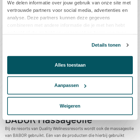
BABOR Bodyproducten & Bodylotion
We delen informatie over jouw gebruik van onze site met
vertrouwde partners voor social media, advertenties en
analyse. Deze partners kunnen deze gegevens
combineren met andere informatie die je met hen hebt
BABOR Bodylotion
gedeeld of die zij hebben verzameld op basis van jouw
gebruik van hun diensten.
Bodylotions zijn de lichtere variant van de lichaamscrème. Ze
Details tonen
trekken snel in en zijn geschikt als ongecompliceerde verzorging van
elke huid `s morgens na het douchen of na het sporten. De zachte
consistentie hydrateert de lichaamshuid en zorgt voor een
Alles toestaan
aangenaam zacht, gelijkmatig huidgevoel. De
BABOR SPA Shaping
Body Lotion
is een heerlijke luchtige anti-aging bodylotion uit de
BABOR Shaping lijn.
Aanpassen
Naast de BABOR bodylotions, verkopen wij ook
JANZEN Bodylotion
.
Weigeren
BABOR Massageolie
Bij de resorts van Quality Wellnessresorts wordt ook de massageolie
van BABOR gebruikt. Eén van de producten die hierbij gebruikt