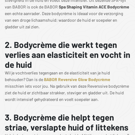
stevigheid in de huid en voedt deze intensief. Uit dezelfde SPA-lijn
van BABOR is ook de BABOR
Spa Shaping Vitamin ACE Bodycrème
een echte aanrader. Deze bodycrème is ideaal voor de verzorging
van een droge lichaamshuid; waardoor de huid er soepeler en
gladder uit zal zien.
2. Bodycrème die werkt tegen
verlies aan elasticiteit en vocht in
de huid
Wil je vochtverlies tegengaan en de elasticiteit van je huid
behouden? Dan is de
BABOR Reversive Glow Bodycrème
misschien iets voor jou. Na gebruik van deze Reverssive bodycrème
ziet de huid er zichtbaar strakker, steviger en gladder uit. De huid
wordt intensief gehydrateerd en voelt soepeler aan.
3. Bodycrème die helpt tegen
striae, verslapte huid of littekens