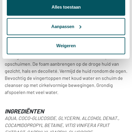
VOORDEEL
Alles toestaan
Voor een tot diep in de poriën schone huid en een zichtbaar
gematteerd, verhelderd en verfijnd huidbeeld.
De huid kan de daarna aangebrachte verzorgingsproducten
Aanpassen
optimaal opnemen.
Weigeren
GEBRUIK
s-Morgens en ’s avonds met wat water in de handpalm
opschuimen. De foam aanbrengen op de droge huid van
gezicht, hals en decolleté. Vermijd de huid rondom de ogen.
Bevochtig de vingertoppen met koud water en schuim de
cleanser op met cirkelvormige bewegingen. Grondig
afspoelen met veel water.
INGREDIËNTEN
AQUA, COCO-GLUCOSIDE, GLYCERIN, ALCOHOL DENAT.,
COCAMIDOPROPYL BETAINE, VITIS VINIFERA FRUIT