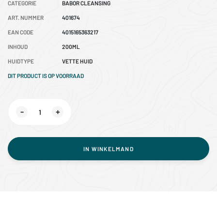
CATEGORIE
BABOR CLEANSING
ART. NUMMER
401674
EAN CODE
4015165363217
INHOUD
200ML
HUIDTYPE
VETTE HUID
DIT PRODUCT IS OP VOORRAAD
-
+
IN WINKELMAND