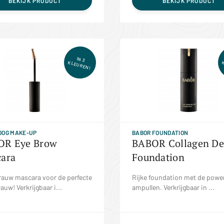
BEKIJK PRODUCT
BEKIJK PRODUCT
IN 3
KLEUREN!
OOG MAKE-UP
BABOR FOUNDATION
OR Eye Brow
BABOR Collagen De
ara
Foundation
auw mascara voor de perfecte
Rijke foundation met de powe
uw! Verkrijgbaar i...
ampullen. Verkrijgbaar in ...