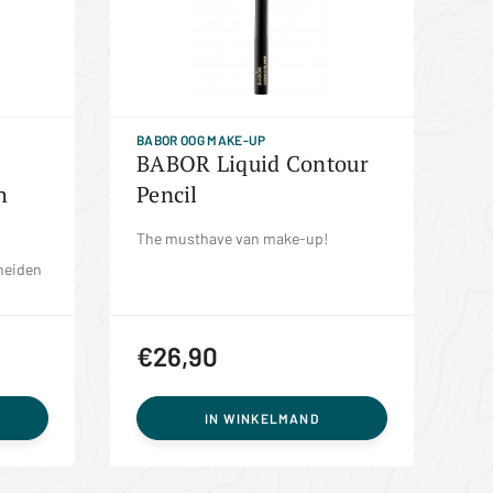
BABOR OOG MAKE-UP
BABOR Liquid Contour
h
Pencil
The musthave van make-up!
heiden
€26,90
IN WINKELMAND