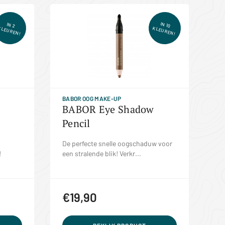
IN 10
IN 2
KLEUREN!
KLEUREN!
BABOR OOG MAKE-UP
BABOR Eye Shadow
Pencil
De perfecte snelle oogschaduw voor
!
een stralende blik! Verkr...
€19,90