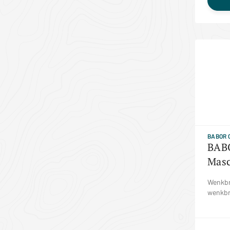
BABOR 
BAB
Masc
Wenkbr
wenkbra