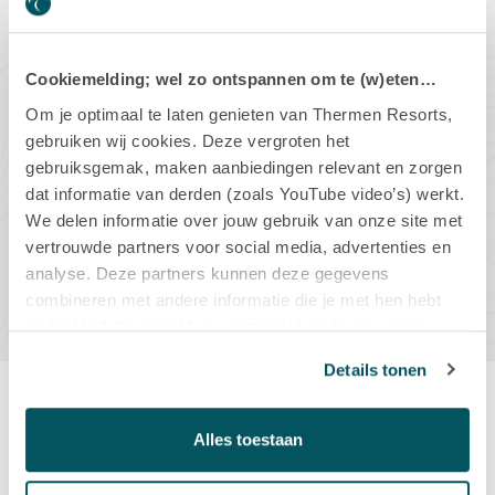
ART. NUMMER
KAY00990
EAN CODE
8720994507567
Cookiemelding; wel zo ontspannen om te (w)eten…
DIT PRODUCT IS OP VOORRAAD
Om je optimaal te laten genieten van Thermen Resorts,
gebruiken wij cookies. Deze vergroten het
gebruiksgemak, maken aanbiedingen relevant en zorgen
-
+
dat informatie van derden (zoals YouTube video’s) werkt.
We delen informatie over jouw gebruik van onze site met
vertrouwde partners voor social media, advertenties en
IN WINKELMAND
analyse. Deze partners kunnen deze gegevens
combineren met andere informatie die je met hen hebt
gedeeld of die zij hebben verzameld op basis van jouw
gebruik van hun diensten.
Details tonen
Productbeschrijving
Alles toestaan