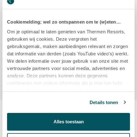
ART. NUMMER
KAY00887723
EAN CODE
8720791932374
Cookiemelding; wel zo ontspannen om te (w)eten…
DIT PRODUCT IS NIET OP VOORRAAD
Om je optimaal te laten genieten van Thermen Resorts,
gebruiken wij cookies. Deze vergroten het
gebruiksgemak, maken aanbiedingen relevant en zorgen
-
+
dat informatie van derden (zoals YouTube video’s) werkt.
We delen informatie over jouw gebruik van onze site met
vertrouwde partners voor social media, advertenties en
IN WINKELMAND
analyse. Deze partners kunnen deze gegevens
combineren met andere informatie die je met hen hebt
gedeeld of die zij hebben verzameld op basis van jouw
gebruik van hun diensten.
Details tonen
Productbeschrijving
Alles toestaan