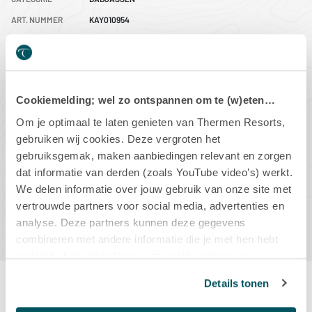
ART. NUMMER
KAY010954
EAN CODE
8720994527797
DIT PRODUCT IS OP VOORRAAD
Cookiemelding; wel zo ontspannen om te (w)eten…
Aantal
Om je optimaal te laten genieten van Thermen Resorts,
-
+
gebruiken wij cookies. Deze vergroten het
gebruiksgemak, maken aanbiedingen relevant en zorgen
dat informatie van derden (zoals YouTube video’s) werkt.
We delen informatie over jouw gebruik van onze site met
IN WINKELMAND
vertrouwde partners voor social media, advertenties en
analyse. Deze partners kunnen deze gegevens
combineren met andere informatie die je met hen hebt
gedeeld of die zij hebben verzameld op basis van jouw
gebruik van hun diensten.
Details tonen
Productbeschrijving