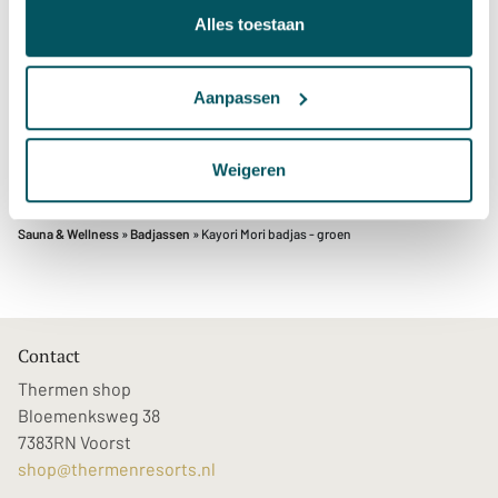
Alles toestaan
Badjas Mori is geschikt om te wassen op tempraturen tot
60 graden, wij adviseren te wassen op 40 graden. Het
Aanpassen
wassen op lagere temperaturen voorkomt onnodige
slijtage en is beter voor het milieu.
Weigeren
Sauna & Wellness
»
Badjassen
» Kayori Mori badjas - groen
Contact
Thermen shop
Bloemenksweg 38
7383RN Voorst
shop@thermenresorts.nl