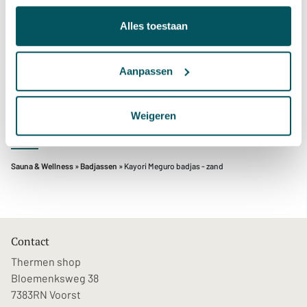
100% katoen
Alles toestaan
OCS - gecertificeerd
Aanpassen
geborduurde print
Weigeren
Sauna & Wellness
»
Badjassen
» Kayori Meguro badjas - zand
Contact
Thermen shop
Bloemenksweg 38
7383RN Voorst