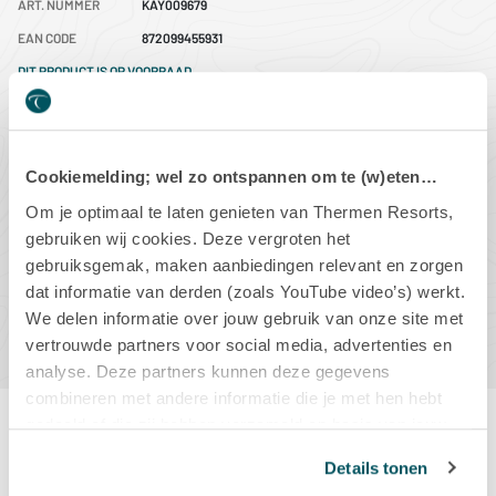
ART. NUMMER
KAY009679
EAN CODE
872099455931
DIT PRODUCT IS OP VOORRAAD
Aantal
Cookiemelding; wel zo ontspannen om te (w)eten…
-
+
Om je optimaal te laten genieten van Thermen Resorts,
gebruiken wij cookies. Deze vergroten het
gebruiksgemak, maken aanbiedingen relevant en zorgen
dat informatie van derden (zoals YouTube video’s) werkt.
IN WINKELMAND
We delen informatie over jouw gebruik van onze site met
vertrouwde partners voor social media, advertenties en
analyse. Deze partners kunnen deze gegevens
combineren met andere informatie die je met hen hebt
gedeeld of die zij hebben verzameld op basis van jouw
gebruik van hun diensten.
Productbeschrijving
Details tonen