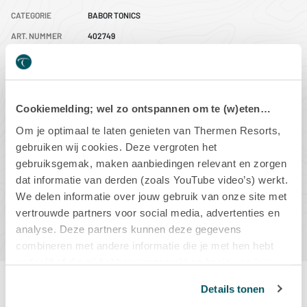
CATEGORIE
BABOR TONICS
ART. NUMMER
402749
EAN CODE
4015165369103
INHOUD
150ML
DIT PRODUCT IS OP VOORRAAD
Cookiemelding; wel zo ontspannen om te (w)eten…
Om je optimaal te laten genieten van Thermen Resorts,
-
+
gebruiken wij cookies. Deze vergroten het
gebruiksgemak, maken aanbiedingen relevant en zorgen
dat informatie van derden (zoals YouTube video’s) werkt.
We delen informatie over jouw gebruik van onze site met
IN WINKELMAND
vertrouwde partners voor social media, advertenties en
analyse. Deze partners kunnen deze gegevens
combineren met andere informatie die je met hen hebt
gedeeld of die zij hebben verzameld op basis van jouw
gebruik van hun diensten.
Details tonen
Productbeschrijving