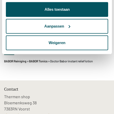
Alles toestaan
Instant relief lotion met kalmerende plantenextracten en
microzilver. Deze lotion is ontwikkeld voor de meest
gevoelige huid en zorgt verminderd het trekkerige gevoel
Aanpassen
van de huid. In de ochtend en avond gebruiken na de
reiniging.
Weigeren
BABOR Reiniging
»
BABOR Tonics
» Doctor Babor instant relief lotion
Contact
Thermen shop
Bloemenksweg 38
7383RN Voorst