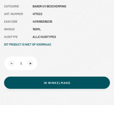
CATEGORIE
BABOR UV BESCHERMING
ART. NUMMER
477022
EAN CODE
4015165336235
INHOUD
150ML
HUIDTYPE
ALLE HUIDTYPES
DIT PRODUCT IS NIET OP VOORRAAD
-
+
IN WINKELMAND