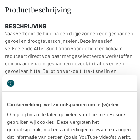
Productbeschrijving
BESCHRIJVING
Vaak vertoont de huid na een dagje zonnen een gespannen
gevoel en droogteverschijnselen. Deze intensief
verkoelende After Sun Lotion voor gezicht en lichaam
reduceert direct voelbaar met geselecteerde werkstoffen
een onaangenaam gespannen gevoel, irritaties en een
gevoel van hitte. De lotion verkoelt, trekt snel in en
ondersteunt de huidregeneratie.
Beauty-bonus: een bruiningsversneller uit
kuisboomextract laat ons er langer hersteld uitzien.
Cookiemelding; wel zo ontspannen om te (w)eten…
Om je optimaal te laten genieten van Thermen Resorts,
WERKING
gebruiken wij cookies. Deze vergroten het
Squalaan en panthenol reguleren de huidvochtigheid. Een
gebruiksgemak, maken aanbiedingen relevant en zorgen
speciaal paddenstoelextract ondersteunt de regeneratie
dat informatie van derden (zoals YouTube video’s) werkt.