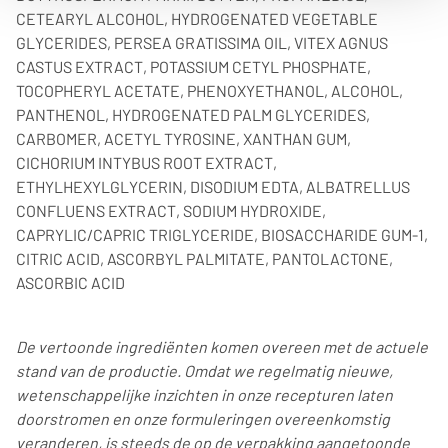
CETEARYL ALCOHOL, HYDROGENATED VEGETABLE
GLYCERIDES, PERSEA GRATISSIMA OIL, VITEX AGNUS
CASTUS EXTRACT, POTASSIUM CETYL PHOSPHATE,
TOCOPHERYL ACETATE, PHENOXYETHANOL, ALCOHOL,
PANTHENOL, HYDROGENATED PALM GLYCERIDES,
CARBOMER, ACETYL TYROSINE, XANTHAN GUM,
CICHORIUM INTYBUS ROOT EXTRACT,
ETHYLHEXYLGLYCERIN, DISODIUM EDTA, ALBATRELLUS
CONFLUENS EXTRACT, SODIUM HYDROXIDE,
CAPRYLIC/CAPRIC TRIGLYCERIDE, BIOSACCHARIDE GUM-1,
CITRIC ACID, ASCORBYL PALMITATE, PANTOLACTONE,
ASCORBIC ACID
De vertoonde ingrediënten komen overeen met de actuele
stand van de productie. Omdat we regelmatig nieuwe,
wetenschappelijke inzichten in onze recepturen laten
doorstromen en onze formuleringen overeenkomstig
veranderen, is steeds de op de verpakking aangetoonde