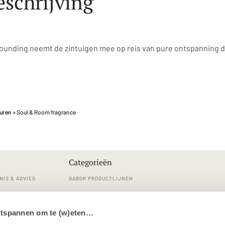
schrijving
unding neemt de zintuigen mee op reis van pure ontspanning d
uren
» Soul & Room fragrance
Categorieën
NIS & ADVIES
BABOR PRODUCTLIJNEN
RVICE
REINIGINGEN
ntspannen om te (w)eten…
LDE VRAGEN
GEZICHTSVERZORGING