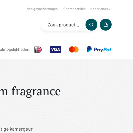
Veelgestelde vragen
Klantenservice
Nederlands
almogelijkheden
m fragrance
htige kamergeur