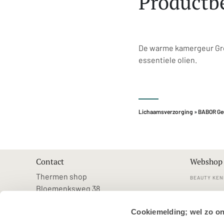
Productbe
De warme kamergeur Gro
essentiele olien.
Lichaamsverzorging
»
BABOR Ge
Contact
Webshop
Thermen shop
BEAUTY KEN
Bloemenksweg 38
KLANTENSE
7383RN Voorst
Cookiemelding; wel zo o
shop@thermenresorts.nl
VEELGESTE