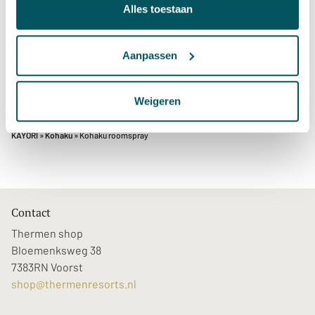
De geurlijn Kohaku is een zachte orientaalse geurlijn
Alles toestaan
gebaseerd op Amber. De geur combineert de krachtige
maar warme amber geur met zachte bloem noten, deze
combinatie zorgt voor een rustgevende geur waarbij je
Aanpassen
goed kan focussen.
Weigeren
KAYORI
»
Kohaku
» Kohaku roomspray
Contact
Thermen shop
Bloemenksweg 38
7383RN Voorst
shop@thermenresorts.nl