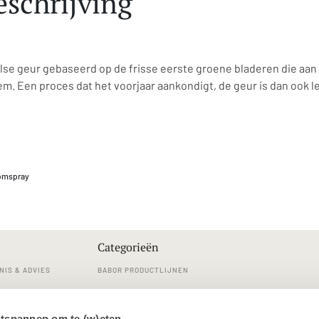
schrijving
alse geur gebaseerd op de frisse eerste groene bladeren die a
m. Een proces dat het voorjaar aankondigt, de geur is dan ook le
oomspray
Categorieën
NIS & ADVIES
BABOR PRODUCTLIJNEN
RVICE
REINIGINGEN
ntspannen om te (w)eten…
LDE VRAGEN
GEZICHTSVERZORGING