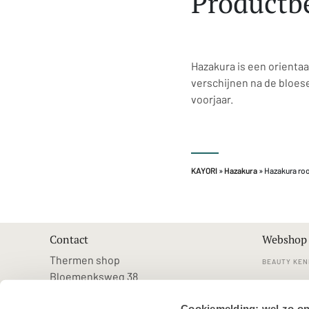
Productbe
Hazakura is een orienta
verschijnen na de bloese
voorjaar.
KAYORI
»
Hazakura
» Hazakura r
Contact
Webshop
Thermen shop
BEAUTY KEN
Bloemenksweg 38
KLANTENSE
7383RN Voorst
Cookiemelding; wel zo o
VEELGESTE