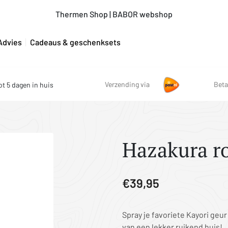
Thermen Shop | BABOR webshop
Advies
Cadeaus & geschenksets
Verzending via
Beta
ot 5 dagen in huis
Hazakura r
€39,95
Spray je favoriete Kayori geu
van een lekker ruikend huis!