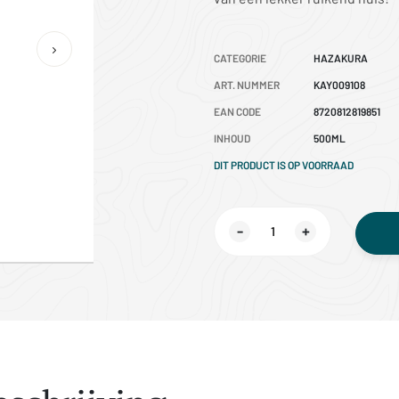
CATEGORIE
HAZAKURA
ART. NUMMER
KAY009108
EAN CODE
8720812819851
INHOUD
500ML
DIT PRODUCT IS OP VOORRAAD
-
+