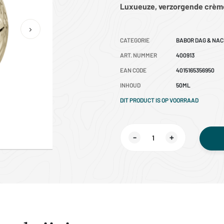
Luxueuze, verzorgende crème 
CATEGORIE
BABOR DAG & NA
ART. NUMMER
400913
EAN CODE
4015165356950
INHOUD
50ML
DIT PRODUCT IS OP VOORRAAD
-
+