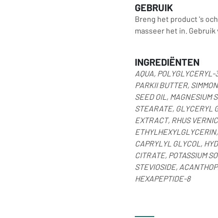
GEBRUIK
Breng het product 's och
masseer het in. Gebruik
INGREDIËNTEN
AQUA, POLYGLYCERYL-3
PARKII BUTTER, SIMMO
SEED OIL, MAGNESIUM
STEARATE, GLYCERYL G
EXTRACT, RHUS VERNIC
ETHYLHEXYLGLYCERIN, 
CAPRYLYL GLYCOL, HYD
CITRATE, POTASSIUM SO
STEVIOSIDE, ACANTHO
HEXAPEPTIDE-8