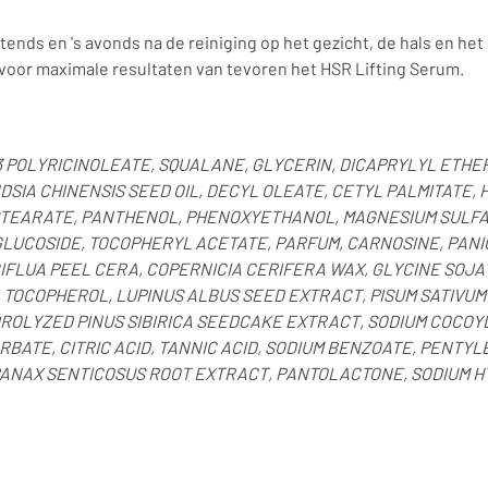
tends en 's avonds na de reiniging op het gezicht, de hals en het
 voor maximale resultaten van tevoren het HSR Lifting Serum.
 POLYRICINOLEATE, SQUALANE, GLYCERIN, DICAPRYLYL ETH
NDSIA CHINENSIS SEED OIL, DECYL OLEATE, CETYL PALMITATE
 STEARATE, PANTHENOL, PHENOXYETHANOL, MAGNESIUM SULFA
LUCOSIDE, TOCOPHERYL ACETATE, PARFUM, CARNOSINE, PANI
IFLUA PEEL CERA, COPERNICIA CERIFERA WAX, GLYCINE SOJA
TOCOPHEROL, LUPINUS ALBUS SEED EXTRACT, PISUM SATIVUM 
ROLYZED PINUS SIBIRICA SEEDCAKE EXTRACT, SODIUM COCOY
RBATE, CITRIC ACID, TANNIC ACID, SODIUM BENZOATE, PENTY
PANAX SENTICOSUS ROOT EXTRACT, PANTOLACTONE, SODIUM H