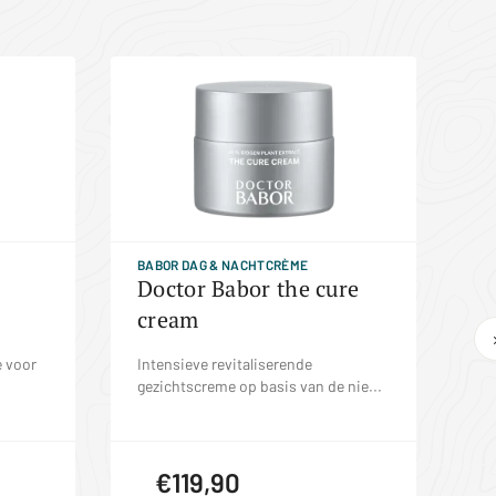
BABOR DAG & NACHTCRÈME
TH
Doctor Babor the cure
F
cream
4
 voor
Intensieve revitaliserende
Do
gezichtscreme op basis van de nie...
er
€119,90