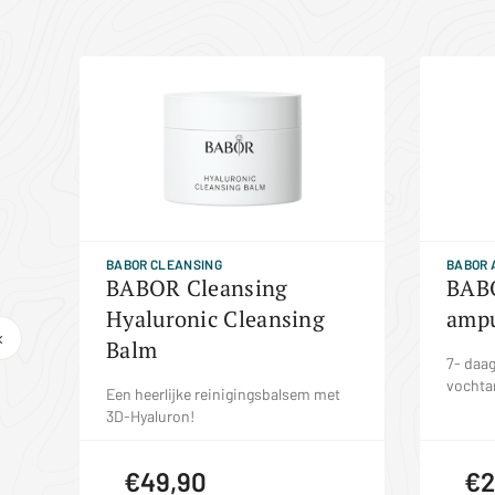
BABOR CLEANSING
BABOR
 x
BABOR Cleansing
BABO
Hyaluronic Cleansing
ampu
Balm
t
7- daa
vochta
Een heerlijke reinigingsbalsem met
3D-Hyaluron!
€49,90
€2