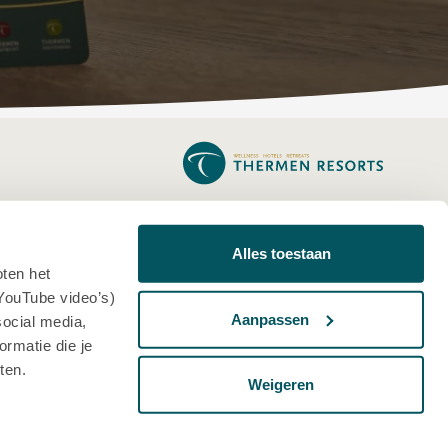
THERMEN BUSSLOO
THERMEN BERENDONCK
Alles toestaan
oten het
THERMEN SOESTERBERG
YouTube video’s)
THERMEN BAD NIEUWESCHANS
Aanpassen
social media,
rmatie die je
THERMEN MAARSSEN
ten.
THERMEN MAASTRICHT
Weigeren