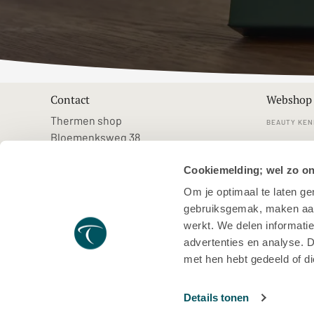
Contact
Webshop
Thermen shop
BEAUTY KEN
Bloemenksweg 38
KLANTENSE
7383RN Voorst
Cookiemelding; wel zo o
shop@thermenresorts.nl
VEELGESTE
Om je optimaal te laten g
VERZENDEN
gebruiksgemak, maken aanb
MERKEN
werkt. We delen informatie
advertenties en analyse. 
met hen hebt gedeeld of d
ALGEMENE VOORWAARDEN
PRIVACYVERKLARING
Details tonen