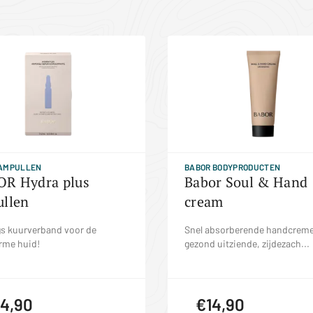
 AMPULLEN
BABOR BODYPRODUCTEN
R Hydra plus
Babor Soul & Hand
llen
cream
gs kuurverband voor de
Snel absorberende handcreme
rme huid!
gezond uitziende, zijdezach...
4,90
€14,90