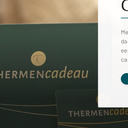
Me
da
ee
ca