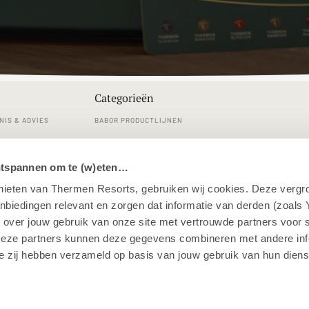
Categorieën
NIS & ADVIES
BABOR PRODUCTLIJNEN
RVICE
REINIGINGEN
ntspannen om te (w)eten…
LDE VRAGEN
GEZICHTSVERZORGING
enieten van Thermen Resorts, gebruiken wij cookies. Deze vergr
 EN RETOURNEREN
LICHAAMSVERZORGING
iedingen relevant en zorgen dat informatie van derden (zoals 
MAKE-UP
 over jouw gebruik van onze site met vertrouwde partners voor 
Deze partners kunnen deze gegevens combineren met andere info
SAUNA, WELLNESS & HOME
ie zij hebben verzameld op basis van jouw gebruik van hun diens