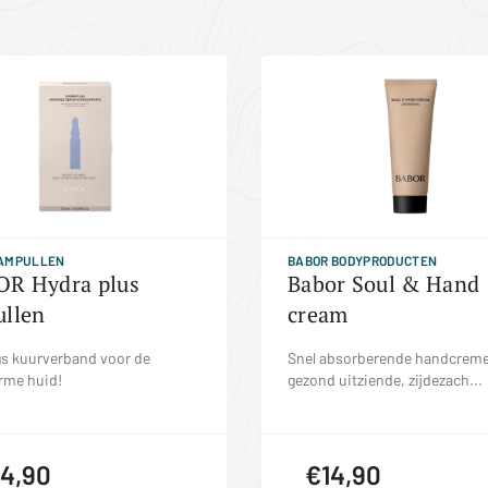
 AMPULLEN
BABOR BODYPRODUCTEN
R Hydra plus
Babor Soul & Hand
llen
cream
gs kuurverband voor de
Snel absorberende handcreme
rme huid!
gezond uitziende, zijdezach...
4,90
€14,90