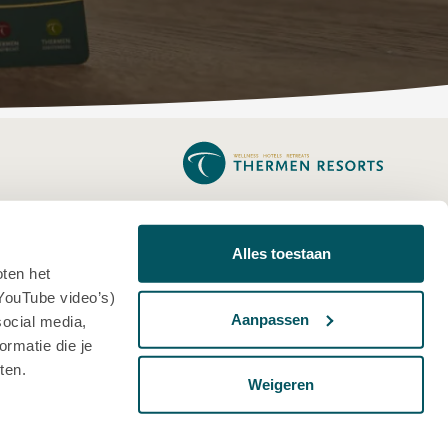
THERMEN BUSSLOO
THERMEN BERENDONCK
Alles toestaan
oten het
THERMEN SOESTERBERG
YouTube video’s)
THERMEN BAD NIEUWESCHANS
Aanpassen
social media,
rmatie die je
THERMEN MAARSSEN
ten.
THERMEN MAASTRICHT
Weigeren