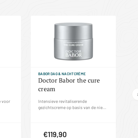
BABOR DAG & NACHTCRÈME
TH
Doctor Babor the cure
F
cream
4
 voor
Intensieve revitaliserende
Do
gezichtscreme op basis van de nie...
er
€119,90