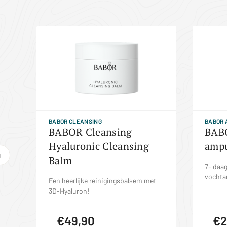
BABOR CLEANSING
BABOR
 x
BABOR Cleansing
BABO
Hyaluronic Cleansing
ampu
Balm
t
7- daa
vochta
Een heerlijke reinigingsbalsem met
3D-Hyaluron!
€49,90
€2