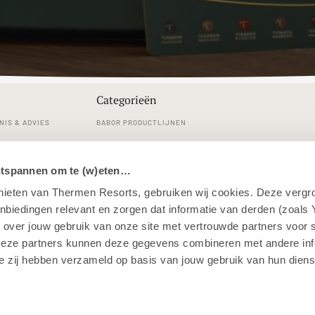
Categorieën
NIS & ADVIES
BABOR PRODUCTLIJNEN
RVICE
REINIGINGEN
ntspannen om te (w)eten…
LDE VRAGEN
GEZICHTSVERZORGING
enieten van Thermen Resorts, gebruiken wij cookies. Deze vergr
 EN RETOURNEREN
LICHAAMSVERZORGING
iedingen relevant en zorgen dat informatie van derden (zoals 
MAKE-UP
 over jouw gebruik van onze site met vertrouwde partners voor 
Deze partners kunnen deze gegevens combineren met andere info
SAUNA, WELLNESS & HOME
ie zij hebben verzameld op basis van jouw gebruik van hun diens