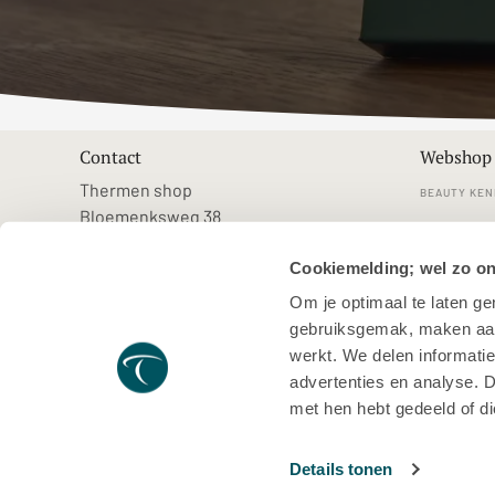
Contact
Webshop
Thermen shop
BEAUTY KEN
Bloemenksweg 38
KLANTENSE
7383RN Voorst
Cookiemelding; wel zo o
shop@thermenresorts.nl
VEELGESTE
Om je optimaal te laten g
VERZENDEN
gebruiksgemak, maken aanb
MERKEN
werkt. We delen informatie
advertenties en analyse. 
met hen hebt gedeeld of d
ALGEMENE VOORWAARDEN
PRIVACYVERKLARING
Details tonen