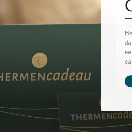
Me
da
ee
ca