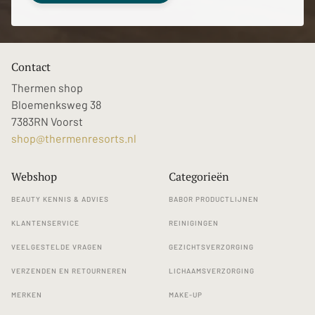
Contact
Thermen shop
Bloemenksweg 38
7383RN Voorst
shop@thermenresorts.nl
Webshop
Categorieën
BEAUTY KENNIS & ADVIES
BABOR PRODUCTLIJNEN
KLANTENSERVICE
REINIGINGEN
VEELGESTELDE VRAGEN
GEZICHTSVERZORGING
VERZENDEN EN RETOURNEREN
LICHAAMSVERZORGING
MERKEN
MAKE-UP