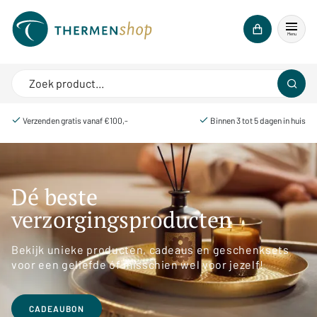
Menu
Verzenden gratis vanaf €100,-
Binnen 3 tot 5 dagen in huis
Dé beste
verzorgingsproducten
Bekijk unieke producten, cadeaus en geschenksets
voor een geliefde óf misschien wel voor jezelf!
CADEAUBON