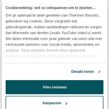
Bekijk onze exclusieve cadeausets, speciaal voor jou
Cookiemelding; wel zo ontspannen om te (w)eten…
samengesteld!
Om je optimaal te laten genieten van Thermen Resorts,
gebruiken wij cookies. Deze vergroten het
gebruiksgemak, maken aanbiedingen relevant en zorgen
dat informatie van derden (zoals YouTube video’s) werkt.
Gratis verzending v.a. € 100,-
We delen informatie over jouw gebruik van onze site met
Bestellingen worden gratis verzonden en thuisbezorgd
vertrouwde partners voor social media, advertenties en
door PostNL!
analyse. Deze partners kunnen deze gegevens
combineren met andere informatie die je met hen hebt
gedeeld of die zij hebben verzameld op basis van jouw
gebruik van hun diensten.
Persoonlijk advies
Details tonen
Advies nodig welk product bij jou past? Wij geven gratis
Alles toestaan
productadvies!
Aanpassen
BEKIJK ONZE PRODUCTEN